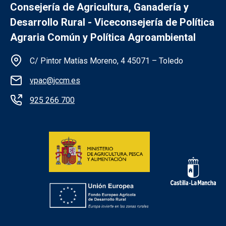
Consejería de Agricultura, Ganadería y
Desarrollo Rural - Viceconsejería de Política
Agraria Común y Política Agroambiental
Información de la institución
C/ Pintor Matías Moreno, 4 45071 – Toledo
vpac@jccm.es
925 266 700