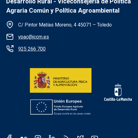
Desarrollo Rural - Viceconsejería de Política
Agraria Común y Política Agroambiental
Información de la institución
C/ Pintor Matías Moreno, 4 45071 – Toledo
vpac@jccm.es
925 266 700