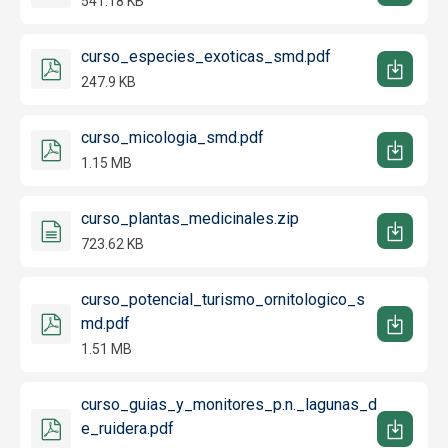
541.18 KB
curso_especies_exoticas_smd.pdf
247.9 KB
curso_micologia_smd.pdf
1.15 MB
curso_plantas_medicinales.zip
723.62 KB
curso_potencial_turismo_ornitologico_s
md.pdf
1.51 MB
curso_guias_y_monitores_p.n._lagunas_d
e_ruidera.pdf