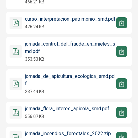
466.21 KB
curso_interpretacion_patrimonio_smd.pdf
476.24 KB
jornada_control_del_fraude_en_mieles_s
md.pdf
353.53 KB
jornada_de_apicultura_ecologica_smd.pd
f
237.44 KB
jornada_flora_interes_apicola_smd.pdf
556.07 KB
jornada_incendios_forestales_2022.zip