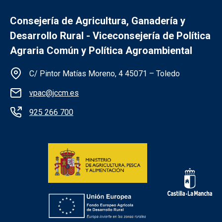
Consejería de Agricultura, Ganadería y
Desarrollo Rural - Viceconsejería de Política
Agraria Común y Política Agroambiental
Información de la institución
C/ Pintor Matías Moreno, 4 45071 – Toledo
vpac@jccm.es
925 266 700