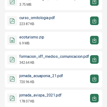
3.75 MB
curso_ornitologia.pdf
223.87 KB
ecoturismo.zip
6.9 MB
formacion_iiff_medios_comunicacion.pdf
342.64 KB
jornada_acuaponia_21.pdf
720.96 KB
jornada_avispa_2021.pdf
178.07 KB